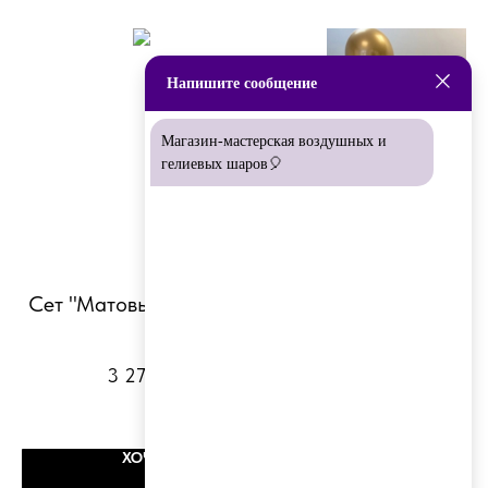
Напишите сообщение
Магазин-мастерская воздушных и
гелиевых шаров🎈
Сет "Матовые истории"
"Сюрприз для мам
шаров
3 275
р.
4 000
р.
ХОЧУ
ХОЧУ