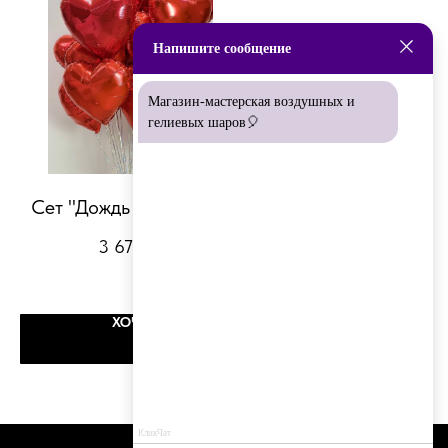
Напишите сообщение
Магазин-мастерская воздушных и
гелиевых шаров🎈
Сет "Дождь из сердец"
"Сюрприз" 14 фе
3 675
р.
3 540
р.
ХОЧУ
ХОЧУ
КликЧат