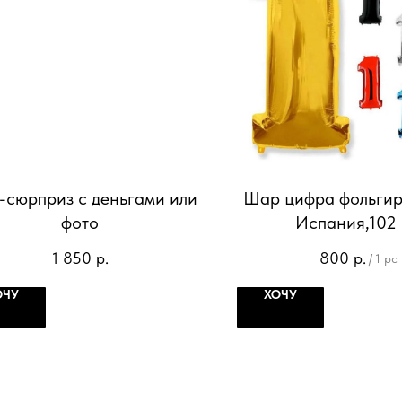
сюрприз с деньгами или
Шар цифра фольгир
фото
Испания,102
1 850
р.
800
р.
/
1 pc
ОЧУ
ХОЧУ