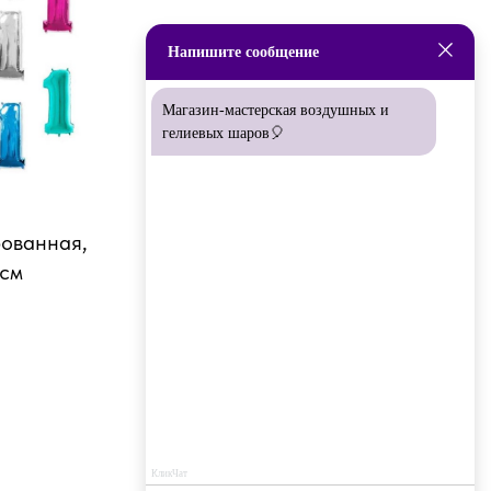
Напишите сообщение
Магазин-мастерская воздушных и
гелиевых шаров🎈
ованная,
 см
КликЧат