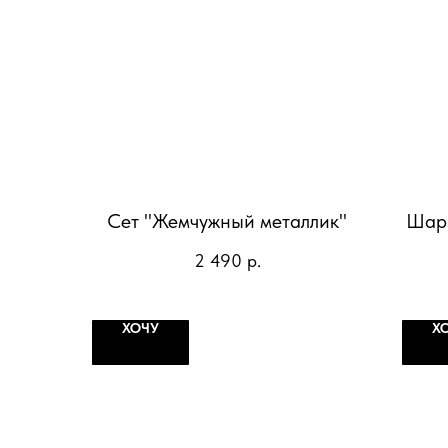
Сет "Жемчужный металлик"
Шар-
2 490
р.
ХОЧУ
Х