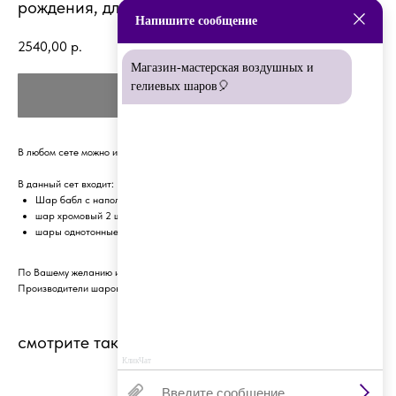
рождения, для девушки
Напишите сообщение
2540,00
р.
Магазин-мастерская воздушных и
гелиевых шаров🎈
КУПИТЬ
В любом сете можно изменить составляющие :)
В данный сет входит:
Шар бабл с наполнением + индивидуальная надпись
шар хромовый 2 шт
шары однотонные 9 шт
По Вашему желанию изменим цвет композиции
Производители шаров: Бельгия, Малайзия, Америка
смотрите также
КликЧат