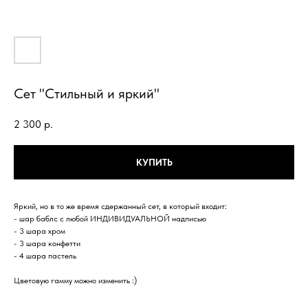
Сет "Стильный и яркий"
2 300
р.
КУПИТЬ
Яркий, но в то же время сдержанный сет, в который входит:
- шар баблс с любой ИНДИВИДУАЛЬНОЙ надписью
- 3 шара хром
- 3 шара конфетти
- 4 шара пастель
Цветовую гамму можно изменить :)