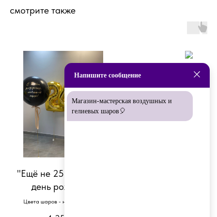
смотрите также
Напишите сообщение
Магазин-мастерская воздушных и
гелиевых шаров🎈
"Ещё не 25!" шары на
Бери больше - п
день рождения
меньше АКЦИЯ
Цвета шаров - на ваш выбор :)