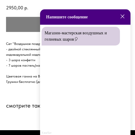
2950,00
р.
Напишите сообщение
КУПИТЬ
Магазин-мастерская воздушных и
гелиевых шаров🎈
Сет "Воздушное поздравление", в который входит:
- двойной стеклянный шар с конфетти, атласными лентами и любой
индивидуальной надписью
- 3 шара конфетти
- 7 шаров пастель/макарнус
Цветовая гамма на Ваш выбор.
Грузики бесплатно (до 5 шт).
смотрите также
КликЧат