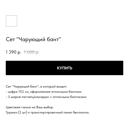
Сет "Чарующий бант"
1 390
р.
1 600
р.
КУПИТЬ
Сет "Чарующий бант", в который входит:
- цифра 102 см, оформленная атласными бантами
- 5 шаров пастель/макарунс с атласными бантиками
Цветовая гамма на Ваш выбор.
Грузики (2 шт) и транспортировочный пакет бесплатно.