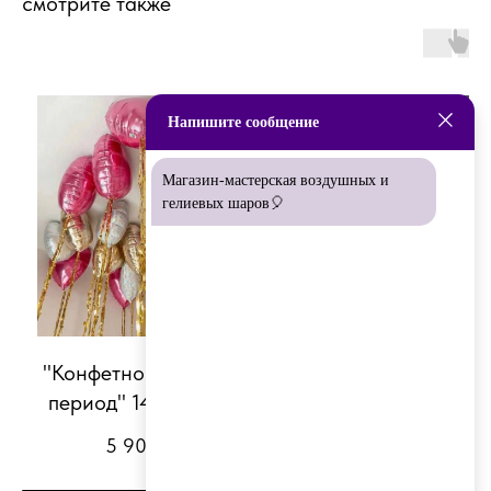
смотрите также
Напишите сообщение
Магазин-мастерская воздушных и
гелиевых шаров🎈
"Конфетно-букетный
Сет "Универсал
период" 14 февраля
набор на выпис
5 900
р.
3 390
р.