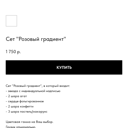
Сет "Розовый градиент"
1 750
р.
КУПИТЬ
Сет "Розовый градиент", в который входит:
- звезда с индивидуальной надписью
- 2 шара агат
- сердце фольгированное
- 2 шара конфетти
- 3 шара пастель/макарунс
Цветовая гамма на Ваш выбор.
Грузик опционально.