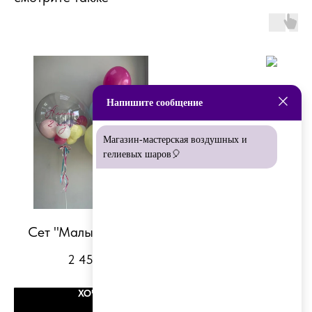
Напишите сообщение
Магазин-мастерская воздушных и
гелиевых шаров🎈
Сет "Малышарикам"
Сет "Оригиналь
2 450
р.
4 000
р.
4 455
ХОЧУ
ХОЧУ